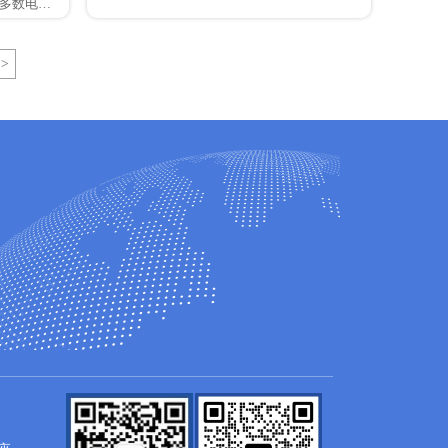
大多数电商的
据扮演了重要
能和再营
化。
>