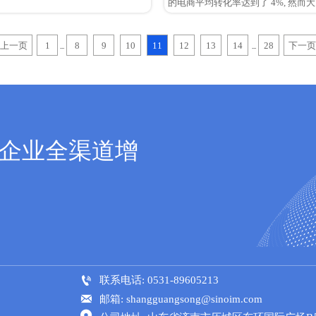
的电商平均转化率达到了 4%, 然而
转化率只有 1% - 2%。在这其中数
的角色，用好谷歌分析的多种分析功
销，可以帮助激活丰富的数据带来转
上一页
1
8
9
10
11
12
13
14
28
下一页
...
...
贸企业全渠道增

联系电话: 0531-89605213

邮箱: shangguangsong@sinoim.com