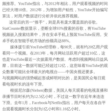
频推荐。YouTube指出，与2012年相比，用户观看视频的时间
已经大增10倍。2012年，为增加用户粘性，YouTube开始编写
算法，对用户数据进行分析并依此推荐视频。
这背后的另一“推手”，则是具有庞大覆盖面的谷歌。
StatCounter数据显示，垄断全球93%搜索的谷歌，将YouTube
视频嵌入搜索结果中，并在安卓手机上预装YouTube应用。安
卓手机在智能手机市场的份额高达88%。
媒体援引前YouTube经理称，每90天，就有约20亿用户观
看同一个视频。在2013年，每月网站活跃用户超过10亿，这
也是YouTube最近一次披露用户数据。考虑到视频网站日益风
靡，目前这一数据可能已经超过12亿，这意味着YouTube的观
众数量可能比全球最大的电视台——中国央视还要多。
与视频网站的强势崛起形成鲜明对比的，是美国民众每日观
看电视时长的连年下滑。
根据尼尔森(Nielsen)数据，美国人每天观看的电视直播和
录播节目时长约为12.5亿小时，不过这一数字在近年来连连
下滑。去年1月，Facebook与Netflix指出，用户每天在各自平
台观看视频时长分别为1亿小时和1.16亿小时。