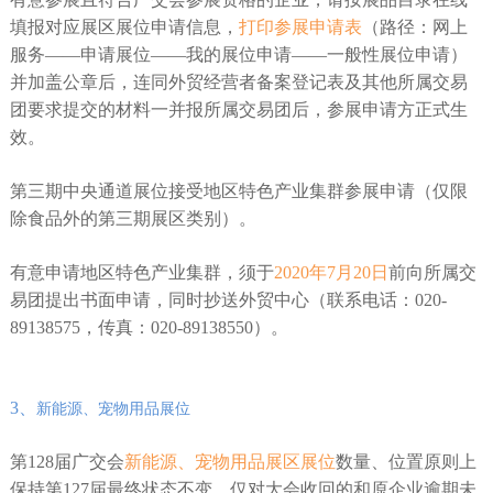
填报对应展区展位申请信息，
打印参展申请表
（路径：网上
服务——申请展位——我的展位申请——一般性展位申请）
并加盖公章后，连同外贸经营者备案登记表及其他所属交易
团要求提交的材料一并报所属交易团后，参展申请方正式生
效。
第三期中央通道展位接受地区特色产业集群参展申请（仅限
除食品外的第三期展区类别）。
有意申请地区特色产业集群，须于
2020年7月20日
前向所属交
易团提出书面申请，同时抄送外贸中心（联系电话：020-
89138575，传真：020-89138550）。
3、
新能源、宠物用品展位
第128届广交会
新能源、宠物用品展区展位
数量、位置原则上
保持第127届最终状态不变，仅对大会收回的和原企业逾期未