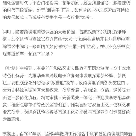
细化运营时代，平台门槛提高，竞争加剧，过去海量铺货，躺着赚钱
的时代已经完结。对于“新选手”而言，如何苦练“内功”探索出可持续
的发展模式，形成核心竞争力是一次行业“大考”。
同时，随着跨境电商综试区的大幅扩围，普惠政策下的红利愈渐稀
薄，35个跨境电商综试区亦再临“大考”：如何在遍地开花的跨境电商
综试区中闯出一条新路？如何依托“一带一路”红利，在行业竞争中实
现弯道超车，领跑下半场？
《批复》中提到，有关部门和省区市人民政府要因地制宜，突出本地
特色和优势，为推动全国跨境电子商务健康发展探索新经验、新做
法。要积极深化外贸领域“放管服”改革，以跨境电子商务为突破口，
大力支持综合试验区大胆探索、创新发展，在物流、仓储、通关等方
面进一步简化流程、精简审批，完善通关一体化、信息共享等配套政
策，推进包容审慎有效的监管创新，推动国际贸易自由化、便利化和
业态创新，为综合试验区各类市场主体公平参与市场竞争创造良好的
营商环境。
事实上，自2015年起，连续4年政府工作报告中均有促进跨境电商等新