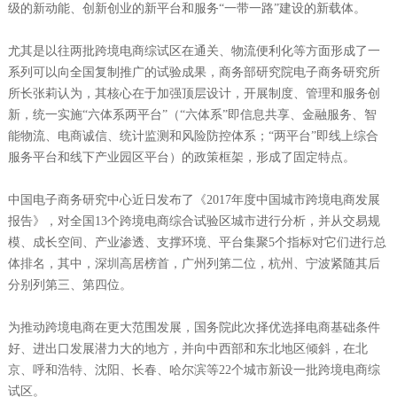
级的新动能、创新创业的新平台和服务“一带一路”建设的新载体。
尤其是以往两批跨境电商综试区在通关、物流便利化等方面形成了一
系列可以向全国复制推广的试验成果，商务部研究院电子商务研究所
所长张莉认为，其核心在于加强顶层设计，开展制度、管理和服务创
新，统一实施“六体系两平台”（“六体系”即信息共享、金融服务、智
能物流、电商诚信、统计监测和风险防控体系；“两平台”即线上综合
服务平台和线下产业园区平台）的政策框架，形成了固定特点。
中国电子商务研究中心近日发布了《2017年度中国城市跨境电商发展
报告》，对全国13个跨境电商综合试验区城市进行分析，并从交易规
模、成长空间、产业渗透、支撑环境、平台集聚5个指标对它们进行总
体排名，其中，深圳高居榜首，广州列第二位，杭州、宁波紧随其后
分别列第三、第四位。
为推动跨境电商在更大范围发展，国务院此次择优选择电商基础条件
好、进出口发展潜力大的地方，并向中西部和东北地区倾斜，在北
京、呼和浩特、沈阳、长春、哈尔滨等22个城市新设一批跨境电商综
试区。