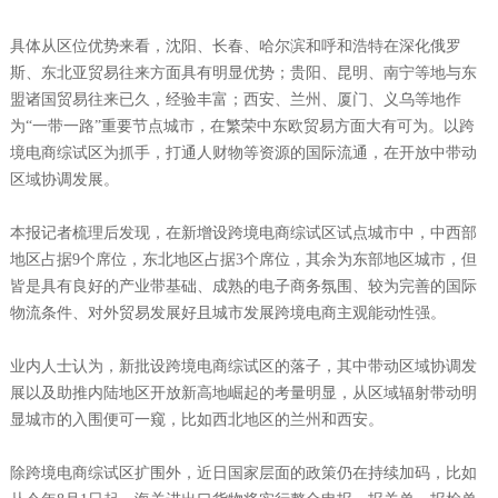
具体从区位优势来看，沈阳、长春、哈尔滨和呼和浩特在深化俄罗
斯、东北亚贸易往来方面具有明显优势；贵阳、昆明、南宁等地与东
盟诸国贸易往来已久，经验丰富；西安、兰州、厦门、义乌等地作
为“一带一路”重要节点城市，在繁荣中东欧贸易方面大有可为。以跨
境电商综试区为抓手，打通人财物等资源的国际流通，在开放中带动
区域协调发展。
本报记者梳理后发现，在新增设跨境电商综试区试点城市中，中西部
地区占据9个席位，东北地区占据3个席位，其余为东部地区城市，但
皆是具有良好的产业带基础、成熟的电子商务氛围、较为完善的国际
物流条件、对外贸易发展好且城市发展跨境电商主观能动性强。
业内人士认为，新批设跨境电商综试区的落子，其中带动区域协调发
展以及助推内陆地区开放新高地崛起的考量明显，从区域辐射带动明
显城市的入围便可一窥，比如西北地区的兰州和西安。
除跨境电商综试区扩围外，近日国家层面的政策仍在持续加码，比如