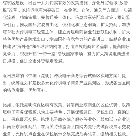
综试区建设，出台一系列切实有效的政策措施，深化外贸领域“放管
服”改革，以跨境电商为突破口，在物流、仓储、通关等方面进一步简
化流程、精简审批，完善通关一体化、信息共享等配套政策，推进监
管创新，推动国际贸易自由化、便利化和业态创新。扩大招商，加快
培育壮大跨境电商经营主体，建立跨境电商创业创新鼓励机制，扩大
特色优势产品跨境出口，增加国外有竞争力的产品进口，鼓励企业加
快建设“海外仓”和全球营销网络，打造跨境电商知名品牌，提高国际
竞争力，积极开拓“一带一路”沿线国家市场，努力扩大跨境电商进出
口规模，促进全市外贸稳定发展。
近日披露的《中国（昆明）跨境电子商务综合试验区实施方案》提
出，统筹规划和建设多元化跨境电子商务产业集聚区，形成各园区间
的错位发展、优势互补。
比如，依托昆明综保区特有政策、背靠南亚东南亚的区位优势，以跨
境电子商务保税模式为主要特色，开展保税进口、保税出口、直购进
口、保税展示交易、跨境电子商务综合服务等业务。鼓励试点企业进
口南亚东南亚商品，在海关特殊监管区围网内先行先试保税展示交易
业务，允许试点企业在保税展示交易完成后再核算、缴纳相关税款。