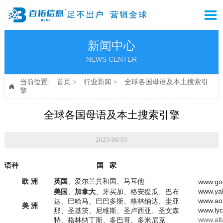

新闻中心
—— NEWS CENTER ——
当前位置:
首页
>
行业新闻
>
全球各国母语及本土搜索引

擎
全球各国母语及本土搜索引擎
2025/06/03
语种
国 家
欧 洲
英国
、爱尔兰共和国、马耳他
www.g
www.ya
美国
、
加拿大
、牙买加、格安提瓜、巴布
www.ao
达、巴哈马、巴巴多斯、格林纳达、圭亚
美 洲
www.ly
那、圣基茨、尼维斯、圣卢西亚、圣文森
www.alt
特、格林纳丁斯、多巴哥、多米尼克