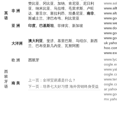
www.a
赞比亚、冈比亚、加纳、肯尼亚、尼日利
www.a
亚、纳米比亚、马拉维、毛里求斯、卢旺
非 洲
www.al
英
达、塞舌尔、塞拉利昂、坦桑尼亚、
南非
、
www.go
语
斯威士兰、津巴布韦、利比里亚
www.we
亚 洲
印度、巴基斯坦
、菲律宾、新加坡
www.do
www.go
www.go
澳大利亚
、斐济、基里巴斯、马绍尔、新西
uk.
大洋洲
兰、巴布亚新几内亚、瓦努阿图
hoo.co
www.ex
www.
欧 洲
西班牙
oogle.e
www.
西
oogle.
班
www.t
上一页：
全球贸易通是什么？
牙
南 美
oogle.
语
下一页：
培养七大好习惯 海外营销终身受益
ar.yah
www.goo
mx.y