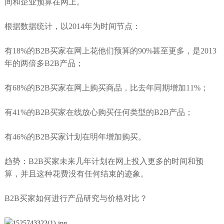
间和企业预算在网上。
根据数据统计，以2014年为时间节点：
有18%的B2B买家在网上花他们预算的90%甚至更多，是2013
年的两倍多B2B产品；
有68%的B2B买家在网上购买商品，比去年同期增加11%；
有41%的B2B买家在线放心购买任何类型的B2B产品；
有46%的B2B买家计划在明年增加购买。
趋势：B2B买家未来几年计划在网上投入更多的时间和预
算，并且这种花费没有任何结束的迹象。
B2B买家如何进行产品研究与价格对比？