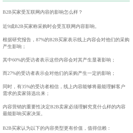
B2B买家受互联网内容的影响怎么样？
近9成B2B买家称采购时会受互联网内容影响。
根据研究报告，87%的B2B买家表示线上内容会对他们的采购
产生影响；
其中60%的受访者表示这些内容会对其产生显著影响；
而27%的受访者表示会对他们的采购产生一定的影响；
同时，有35%的受访者相信，线上内容能够将最能理解客户
需求的卖家筛选出来；
内容营销的重要性决定B2B卖家必须理解究竟什么样的内容
最能影响买家决策。
B2B买家认为以下的内容类型更有价值，值得信赖：