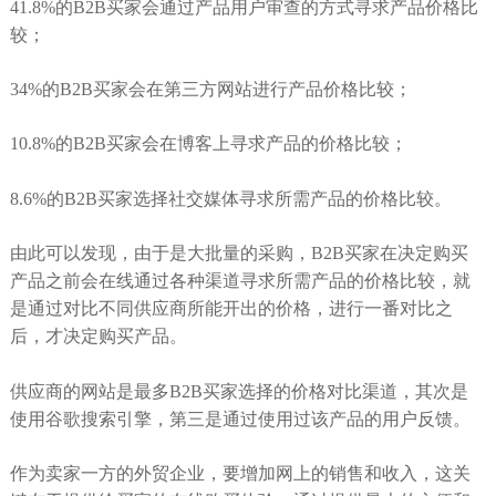
41.8%的B2B买家会通过产品用户审查的方式寻求产品价格比
较；
34%的B2B买家会在第三方网站进行产品价格比较；
10.8%的B2B买家会在博客上寻求产品的价格比较；
8.6%的B2B买家选择社交媒体寻求所需产品的价格比较。
由此可以发现，由于是大批量的采购，B2B买家在决定购买
产品之前会在线通过各种渠道寻求所需产品的价格比较，就
是通过对比不同供应商所能开出的价格，进行一番对比之
后，才决定购买产品。
供应商的网站是最多B2B买家选择的价格对比渠道，其次是
使用谷歌搜索引擎，第三是通过使用过该产品的用户反馈。
作为卖家一方的外贸企业，要增加网上的销售和收入，这关