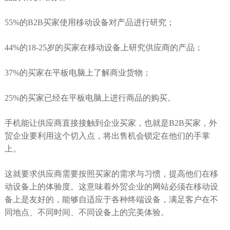
55%的B2B买家使用移动设备对产品进行研究；
44%的18-25岁的买家在移动设备上研究供应商的产品；
37%的买家在平板电脑上了解商业货物；
25%的买家已经在平板电脑上进行商品的购买。
手机能让供应商直接接触到企业买家，也就是B2B买家，外
贸企业要利用这个切入点，将出售机会锁定在他们的手掌
上。
这就要求供应商需要按照买家的需求与习惯，提高他们在移
动设备上的体验度。这意味着外贸企业的网站必须在移动设
备上是友好的，能够自适应于各种终端设备，满足客户在不
同地点、不同时间、不同设备上的完美体验。