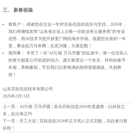
三、 新春祝福
致客户： 感谢您在过去一年对百拓信息的信任与支持。2026年，
我们将继续发挥“山东省企业上云唯一谷歌业务云服务商”的专业
优势，用AI技术为您开辟更广阔的海外市场。祝愿您在新的一年
里，事业如万马奔腾，生意兴隆，大展宏图！
致同事： 辛苦了！在“AI引领·万马开疆”的征途中，每一位百拓人
的努力都是公司前进的动力。愿大家度过一个欢乐、祥和的春节
长假，养精蓄锐，节后我们以更饱满的热情迎接挑战，共创辉
煌！
山东百拓信息技术有限公司
2026年2月11日
上一页：
AI引领·万马开疆 | 直击百拓信息2026年度盛典：以科技之
名，赴出海之约
下一页：
开工大吉 | 百拓信息2026年正月初八正式启航，共赴春日新
征程！