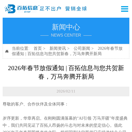

新闻中心
—— NEWS CENTER ——
当前位置:
首页
>
新闻资讯
>
公司新闻
>
2026年春节放

假通知 | 百拓信息与您共贺新春，万马奔腾开新局
2026年春节放假通知 | 百拓信息与您共贺新
春，万马奔腾开新局
2026/02/11
尊敬的客户、合作伙伴及全体同事：
岁序更新，华章再启。在刚刚圆满落幕的“AI引领·万马开疆”年度盛典
中，我们共同见证了百拓人昂扬的斗志与对未来的坚定信心。值此