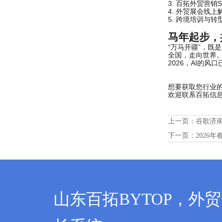
百拓外贸营销
外贸展会线上
跨境培训与转
马年起步，
“万马开疆”，
全国，走向世界
2026，AI的
想要获取您行业的
欢迎联系百拓信
上一页：
谷歌济南
下一页：
2026
山东百拓BYTOP，外