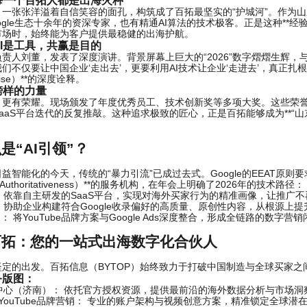
，一张张洋溢着自信笑容的面孔，构筑成了百拓最坚实的“护城河”。作为
gle生态十余年的资深专家，也有精通AI算法的技术极客。正是这种**经验（E
市场时，始终能为客户提供最稳健的出海护航。
AI是工具，共赢是目的
责人刘董，发表了深度演讲。背景屏幕上巨大的“2026”数字熠熠生辉，与奔
们不仅要让中国企业‘走出去’，更要利用AI技术让企业‘走进去’，真正扎
tise）**的深度诠释。
榜样的力量
更有荣耀。现场颁发了年度优秀员工、技术创新奖等多项大奖。这些荣誉背后
aaS平台迭代的反复推敲。这种追求极致的匠心，正是百拓能够成为**“山
是“AI引领”？
益智能化的今天，传统的“暴力引流”已成过去式。Google的EEAT原
uthoritativeness）**的服务机构，在年会上明确了2026年的技术路径：
： 依靠自主研发的SaaS平台，实现对海外买家行为的精准画像，让推广不
： 协助企业构建符合Google收录偏好的高质量、原创性内容，从根源上
： 将YouTube品牌方案与Google Ads深度整合，形成全链路的数字营
百拓：您的一站式出海数字化合伙人
定的出发。百拓信息（BYTOP）始终致力于打破中国制造与全球买家之
务版图：
中心（济南）： 依托官方授权资源，提供最前沿的海外数据分析与市场洞
ds & YouTube品牌营销： 专业的账户架构与视频创意方案，精准锁定全