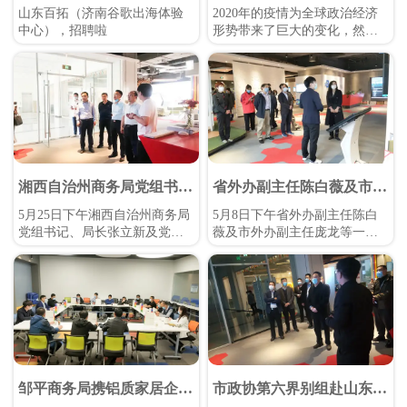
百拓
山东百拓（济南谷歌出海体验
2020年的疫情为全球政治经济
中心），招聘啦
形势带来了巨大的变化，然而
危机之下必然盛开机遇之花，
数字经济、数字贸易将成为世
界经济发展的强劲引擎，跨境
电商必将迎来新一轮发展机
遇。
湘西自治州商务局党组书
省外办副主任陈白薇及市外
记、局长张立新及党组成
办副主任庞龙等一行参观考
5月25日下午湘西自治州商务局
5月8日下午省外办副主任陈白
员、副局长符卫兴等一行参
察谷歌出海体验中心
党组书记、局长张立新及党组
薇及市外办副主任庞龙等一行
观考察谷歌济南出海体验中
成员、副局长符卫兴等一行5人
15人来到了谷歌出海体验中
心
在济南市投促局副局长、自贸
心，详细参观了解我们的运用
试验区济南片区管委会副主任
情况；
郭依坤等人的陪同下来到了谷
歌济南出海体验中心，详细参
观了解我们的运用情况。
邹平商务局携铝质家居企业
市政协第六界别组赴山东百