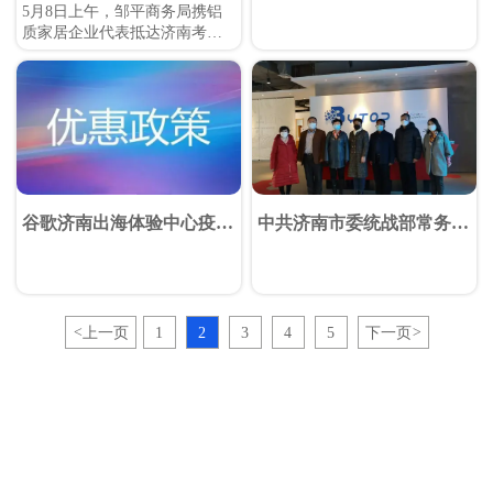
来济南谷歌体验中心参观考
拓信息技术有限公司视察调
5月8日上午，邹平商务局携铝
察
研
质家居企业代表抵达济南考察
跨境电商服务企业山东百拓信
息技术有限公司运营的济南谷
歌体验中心。
谷歌济南出海体验中心疫情
中共济南市委统战部常务副
期间针对济南外贸企业扶持
部长王国顺一行莅临谷歌济
政策
南体验中心走访调研
<
上一页
1
2
3
4
5
下一页
>