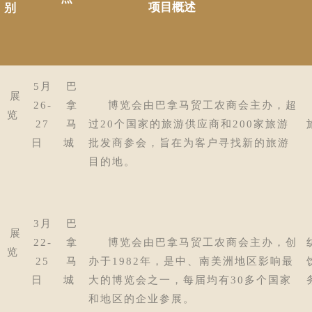
项目概述
别
5月
巴
展
26-
拿
博览会由巴拿马贸工农商会主办，超
览
27
马
过20个国家的旅游供应商和200家旅游
博
日
城
批发商参会，旨在为客户寻找新的旅游
目的地。
3月
巴
拿
展
22-
拿
博览会由巴拿马贸工农商会主办，创
贸
览
25
马
办于1982年，是中、南美洲地区影响最
日
城
大的博览会之一，每届均有30多个国家
和地区的企业参展。