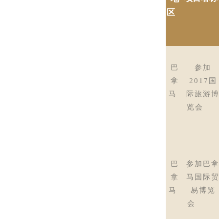
区
巴
参加
拿
2017国
马
际旅游
览会
巴
参加巴
拿
马国际
马
易博览
会