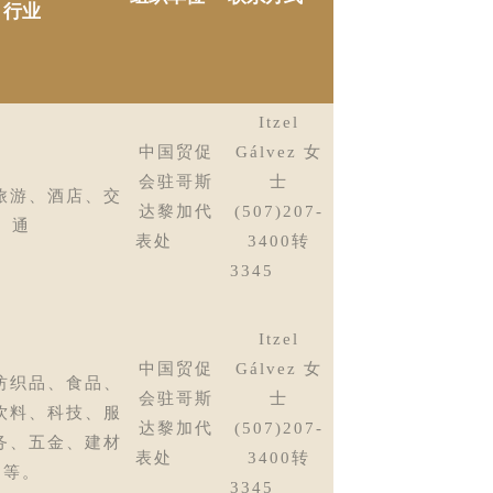
行业
Itzel
中国贸促
Gálvez 女
会驻哥斯
士
旅游、酒店、交
达黎加代
(507)207-
通
表处
3400转
3345
Itzel
中国贸促
Gálvez 女
纺织品、食品、
会驻哥斯
士
饮料、科技、服
达黎加代
(507)207-
务、五金、建材
表处
3400转
等。
3345