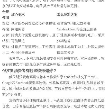
证），可同时覆盖俄罗斯、哈萨克斯坦等市场。但要注意不同产品类
别的认证有效期差异，电子类产品通常需每年更新。
合规
核心要求
常见应对方案
领域
数据
俄罗斯公民数据必须存储在境
租赁俄本地IDC或使用
存储
内服务器
Yandex.Cloud等合规云服务
支付
跨境支付需通过授权银行，且
开通俄罗斯本地银行账户，采用
结算
可能延迟
分期结算
劳动
外籍员工配额限制，工资需符
雇佣本地员工为主，外派人员申
用工
合地区最低标准
请高管签证
表格显示，不同合规领域需要针对性解决方案。实际操作中，数
据存储和支付问题最容易导致业务中断，应优先处理。
俄罗斯消费者有哪些特殊偏好？
俄罗斯消费者高度依赖本土搜索引擎Yandex和社交平台VK，
Google和Facebook覆盖率较低。价格敏感度高，但同时对品牌忠诚度
高，试用成本是西欧市场的2-3倍。节假日消费占全年40%以上，需提
前3个月备货。
营销内容必须使用纯正俄语，乌克兰语或机器翻译内容会降低信
任度。山东百拓信息技术有限公司的案例显示，经过本地化优化的着