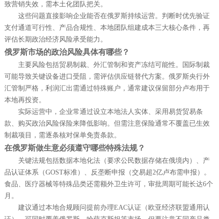
致营销失效，需本土化团队把关。
这些问题直接影响企业能否在俄罗斯持续运营。判断时优先验证
支付通道可行性、产品合规性、本地团队组建成本三大核心条件，再
评估长期政治经济风险承受能力。
俄罗斯市场的政治风险具体有哪些？
主要风险包括贸易制裁、外汇管制和资产冻结可能性。国际制裁
可能导致关键设备进口受阻，需评估供应链替代方案。俄罗斯央行外
汇管制严格，利润汇出需通过特殊账户，通常建议保留部分卢布用于
本地再投资。
实际运营中，企业常通过设立本地法人实体、采用易货贸易条
款、购买政治风险保险来降低影响。但需注意保险通常不覆盖已生效
制裁项目，需逐条核对保单免责条款。
在俄罗斯做生意必须遵守哪些特殊法规？
关键法规包括数据本地化法（要求公民数据存储在俄境内）、产
品认证体系（GOST标准）、反垄断申报（交易超2亿卢布需申报）。
食品、医疗器械等特殊品类还需额外卫生许可，审批周期可能长达6个
月。
建议通过本地合规顾问提前办理EAC认证（欧亚经济联盟通用认