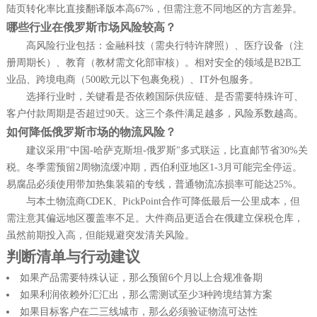
陆页转化率比直接翻译版本高67%，但需注意不同地区的方言差异。
哪些行业在俄罗斯市场风险较高？
高风险行业包括：金融科技（需央行特许牌照）、医疗设备（注
册周期长）、教育（教材需文化部审核）。相对安全的领域是B2B工
业品、跨境电商（500欧元以下包裹免税）、IT外包服务。
选择行业时，关键看是否依赖国际供应链、是否需要特殊许可、
客户付款周期是否超过90天。这三个条件满足越多，风险系数越高。
如何降低俄罗斯市场的物流风险？
建议采用"中国-哈萨克斯坦-俄罗斯"多式联运，比直邮节省30%关
税。冬季需预留2周物流缓冲期，西伯利亚地区1-3月可能完全停运。
易腐品必须使用带加热集装箱的专线，普通物流冻损率可能达25%。
与本土物流商CDEK、PickPoint合作可降低最后一公里成本，但
需注意其偏远地区覆盖率不足。大件商品更适合在俄建立保税仓库，
虽然前期投入高，但能规避突发清关风险。
判断清单与行动建议
如果产品需要特殊认证，那么预留6个月以上合规准备期
如果利润依赖外汇汇出，那么需测试至少3种跨境结算方案
如果目标客户在二三线城市，那么必须验证物流可达性