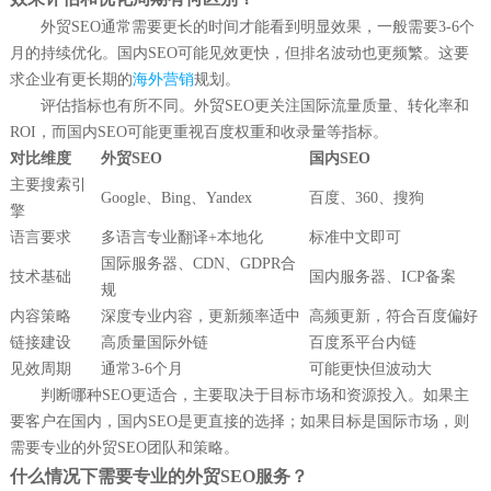
外贸SEO通常需要更长的时间才能看到明显效果，一般需要3-6个
月的持续优化。国内SEO可能见效更快，但排名波动也更频繁。这要
求企业有更长期的
海外营销
规划。
评估指标也有所不同。外贸SEO更关注国际流量质量、转化率和
ROI，而国内SEO可能更重视百度权重和收录量等指标。
对比维度
外贸SEO
国内SEO
主要搜索引
Google、Bing、Yandex
百度、360、搜狗
擎
语言要求
多语言专业翻译+本地化
标准中文即可
国际服务器、CDN、GDPR合
技术基础
国内服务器、ICP备案
规
内容策略
深度专业内容，更新频率适中
高频更新，符合百度偏好
链接建设
高质量国际外链
百度系平台内链
见效周期
通常3-6个月
可能更快但波动大
判断哪种SEO更适合，主要取决于目标市场和资源投入。如果主
要客户在国内，国内SEO是更直接的选择；如果目标是国际市场，则
需要专业的外贸SEO团队和策略。
什么情况下需要专业的外贸SEO服务？