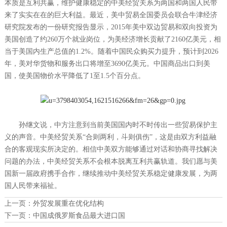
本质是互利共赢，维护健康稳定的中美经贸关系为两国和两国人民带
来了实实在在的巨大利益。最近，美中贸易全国委员会联合牛津经济
研究院发布的一份研究报告显示，2015年美中双边贸易和双向投资为
美国创造了约260万个就业岗位，为美经济增长贡献了2160亿美元，相
当于美国内生产总值的1.2%。随着中国民众购买力提升，预计到2026
年，美对华货物和服务出口将增至3690亿美元。中国商品出口到美
国，使美国物价水平降低了1至1.5个百分点。
孙继文说，中方注意到当前美国国内时不时传出一些贸易保护主
义的声音。中美经贸关系“合则两利，斗则俱伤”，这是由双方利益融
合的客观现实所决定的。相信中美双方能够通过对话和协商寻找解决
问题的办法，中美经贸关系不会根本脱离互利共赢轨道。我们愿与美
国新一届政府携手合作，继续推动中美经贸关系稳定健康发展，为两
国人民带来福祉。
上一页：
外贸发展重在优化结构
下一页：
中国成俄罗斯食品最大进口国